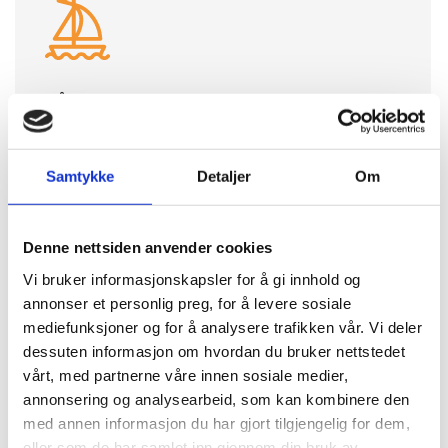
Båtplasser
Rundt 150 båtplasser tilgjengelig for utleie.
Samtykke
Detaljer
Om
Denne nettsiden anvender cookies
Vi bruker informasjonskapsler for å gi innhold og
annonser et personlig preg, for å levere sosiale
mediefunksjoner og for å analysere trafikken vår. Vi deler
Tilgjengelighet
dessuten informasjon om hvordan du bruker nettstedet
vårt, med partnerne våre innen sosiale medier,
Noen båtplasser er fortsatt ledige.
annonsering og analysearbeid, som kan kombinere den
med annen informasjon du har gjort tilgjengelig for dem,
eller som de har samlet inn gjennom din bruk av