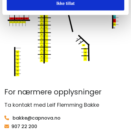
Ikke tillat
For nærmere opplysninger
Ta kontakt med Leif Flemming Bakke
bakke@capnova.no

907 22 200
