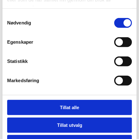
tjenestene deres.
Samtykkevalg
Nødvendig
Egenskaper
Fasiliteter
Fullservice marinaanlegg med lys, vann og strøm.
Statistikk
Markedsføring
Tillat alle
Tillat utvalg